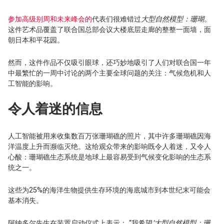
参加高级别周和未来峰会的
代表们很难错过
大型自然模型：珊瑚。
这件艺术品覆盖了联合国总部会议大楼底层走廊的整整一面墙，面
朝日本和平花园。
然而，这件作品不仅吸引眼球，还巧妙地吸引了人们对联合国一年
中最繁忙的一周中讨论的两个主要全球问题的关注：气候危机和人
工智能的影响。
令人着迷的信息
人工智能被用来收集数百万张珊瑚礁的照片，其中许多珊瑚礁因海
洋温度上升而濒临灭绝。这给观众带来的影响既令人着迷，又令人
心酸：珊瑚礁生态系统是地球上最容易受到气候变化影响的生态系
统之一。
这些为25%的海洋生物提供生存环境的海底城市到本世纪末可能会
基本消失。
阿纳多尔先生在装置启动仪式上表示： “我希望
‘大型自然模型：珊