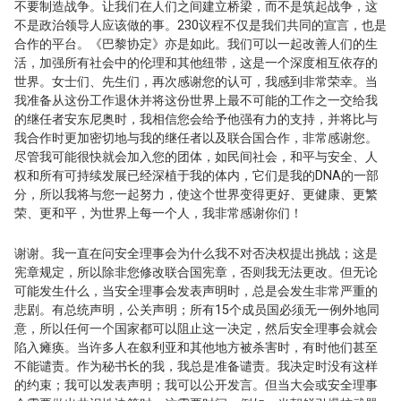
不要制造战争。让我们在人们之间建立桥梁，而不是筑起战争，这
不是政治领导人应该做的事。230议程不仅是我们共同的宣言，也是
合作的平台。《巴黎协定》亦是如此。我们可以一起改善人们的生
活，加强所有社会中的伦理和其他纽带，这是一个深度相互依存的
世界。女士们、先生们，再次感谢您的认可，我感到非常荣幸。当
我准备从这份工作退休并将这份世界上最不可能的工作之一交给我
的继任者安东尼奥时，我相信您会给予他强有力的支持，并将比与
我合作时更加密切地与我的继任者以及联合国合作，非常感谢您。
尽管我可能很快就会加入您的团体，如民间社会，和平与安全、人
权和所有可持续发展已经深植于我的体内，它们是我的DNA的一部
分，所以我将与您一起努力，使这个世界变得更好、更健康、更繁
荣、更和平，为世界上每一个人，我非常感谢你们！
谢谢。我一直在问安全理事会为什么我不对否决权提出挑战；这是
宪章规定，所以除非您修改联合国宪章，否则我无法更改。但无论
可能发生什么，当安全理事会发表声明时，总是会发生非常严重的
悲剧。有总统声明，公关声明；所有15个成员国必须无一例外地同
意，所以任何一个国家都可以阻止这一决定，然后安全理事会就会
陷入瘫痪。当许多人在叙利亚和其他地方被杀害时，有时他们甚至
不能谴责。作为秘书长的我，我总是准备谴责。我决定时没有这样
的约束；我可以发表声明；我可以公开发言。但当大会或安全理事