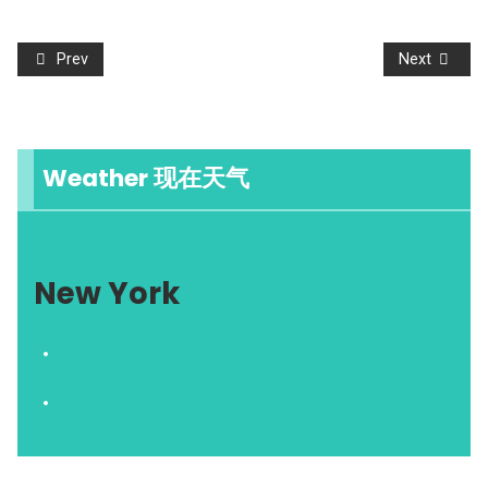
Prev
Next
Weather 现在天气
New York