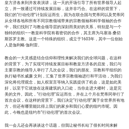
皇方济各来到并发表演讲，这一天的开场引导了所有世界领导人起
立，并一致通过可持续发展目标，这并非巧合。在这样的背景下，
我们的“行动伦理”计划应运而生，因为在联合国与梵蒂冈以及梵蒂冈
从全球各地和所有不同宗教领域带来的宗教领袖和科学领袖的合作
中，我们找到了与教会领导层的深刻而美好的关系，特别是与一个
独特的组织——教皇科学院有着密切的合作，其主席为马塞洛·桑切
斯苏罗主教。这是一个特殊的组织，成立于1603年，其中一位创始
人是伽利略·伽利雷。
教会的一大灵感是结合信仰和理性来解决我们的全球问题，在这样
的背景下，为了实现可持续发展目标和教皇方济各的启发，我们与
主要宗教的领导人举行了几次会议，我们的朋友、宗教和平组织的
执行秘书长威廉·文利，汇集了世界宗教领袖进行和平活动，为我们
深化将伦理观念，如人权宣言等纳入实践提供了机会，这是如此美
好，以至于它就放在这座建筑的入口处，当你走进大楼时，这是完
美的文件。因此，“行动伦理”应运而生，并在上个月在梵蒂冈举行了
首次会议，在这样的背景下，我们决定“行动伦理”属于全世界所有地
方，但还有哪里能比得上我们的家乡和我们心爱的纽约市呢。因
此，今晚也是纽约市“行动伦理”的首次会议。
我一会儿还会再谈谈这个话题，但我让秘书长站了很长时间来解